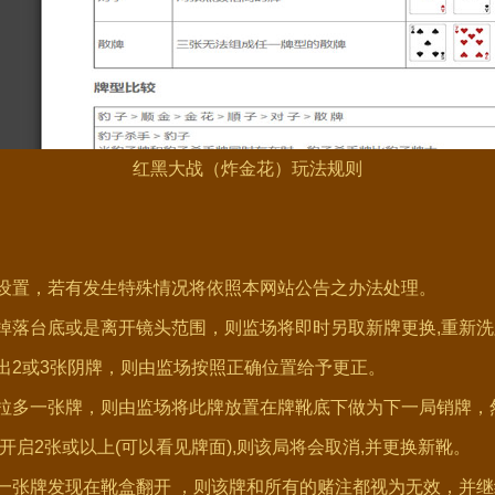
红黑大战（炸金花）玩法规则
设置，若有发生特殊情况将依照本网站公告之办法处理。
掉落台底或是离开镜头范围，则监场将即时另取新牌更换,重新洗
出2或3张阴牌，则由监场按照正确位置给予更正。
拉多一张牌，则由监场将此牌放置在牌靴底下做为下一局销牌，
开启2张或以上(可以看见牌面),则该局将会取消,并更换新靴。
一张牌发现在靴盒翻开 ，则该牌和所有的赌注都视为无效，并