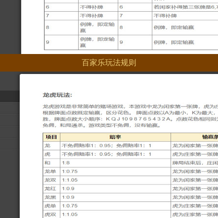
百家乐玩法规则