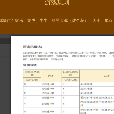
游戏规则
你提供百家乐、龙虎、牛牛、红黑大战（炸金花）、大小、单双